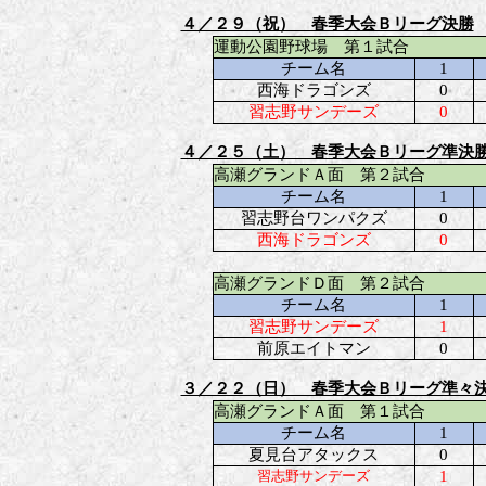
４／２９（祝） 春季大会Ｂリーグ決勝
運動公園野球場 第１試合
チーム名
1
西海ドラゴンズ
0
習志野サンデーズ
0
４／２５（土） 春季大会Ｂリーグ準決
高瀬グランドＡ面 第２試合
チーム名
1
習志野台ワンパクズ
0
西海ドラゴンズ
0
高瀬グランドＤ面 第２試合
チーム名
1
習志野サンデーズ
1
前原エイトマン
0
３／２２（日） 春季大会Ｂリーグ準々
高瀬グランドＡ面 第１試合
チーム名
1
夏見台アタックス
0
習志野サンデーズ
1