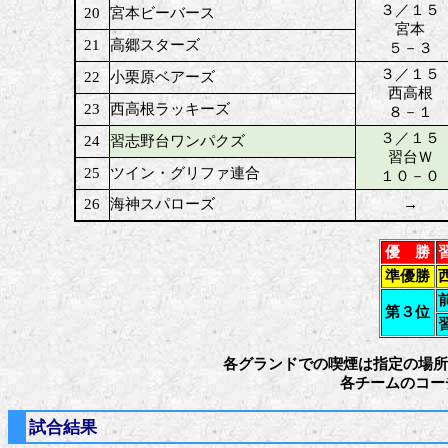
３／１５
20
宮本ビーバース
宮本
21
高郷スターズ
５－３
３／１５
22
小栗原ベアーズ
西高根
23
西高根ラッキーズ
８－１
３／１５
24
習志野台ワンパクズ
習台Ｗ
25
ツイン・グリファ連合
１０－０
26
海神スパローズ
→
優 勝
準優勝
第３位
各グランドでの喫煙は指定の場所
各チームのコーチ、
試合結果