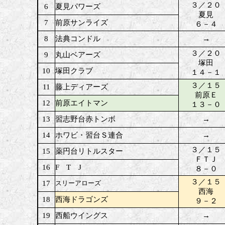
３／２０
6
夏見パワーズ
夏見
7
前原サンライズ
６－４
8
法典コンドル
→
３／２０
9
丸山ベアーズ
塚田
10
塚田クラブ
１４－１
３／１５
11
藤上ディアーズ
前原Ｅ
12
前原エイトマン
１３－０
13
習志野台赤トンボ
→
14
ホワビ・習台Ｓ連合
→
３／１５
15
薬円台リトルスター
ＦＴＪ
16
F T J
８－０
３／１５
17
スリーアローズ
西海
18
西海ドラゴンズ
９－２
19
西船ウイングス
→