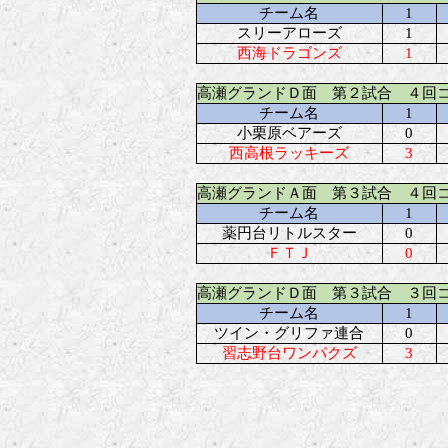
チーム名
1
スリーアローズ
1
西海ドラゴンズ
1
高瀬グランドＤ面 第２試合 ４回
チーム名
1
小栗原ベアーズ
0
西高根ラッキーズ
3
高瀬グランドＡ面 第３試合 ４回
チーム名
1
薬円台リトルスター
0
ＦＴＪ
0
高瀬グランドＤ面 第３試合 ３回
チーム名
1
ツイン・グリファ連合
0
習志野台ワンパクズ
3