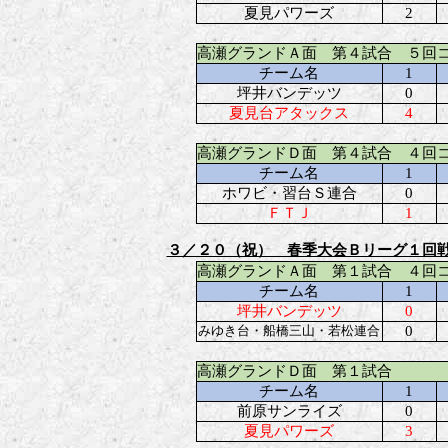
夏見パワーズ
2
高瀬グランドＡ面 第４試合 ５回
チーム名
1
坪井バンデッツ
0
夏見台アタックス
4
高瀬グランドＤ面 第４試合 ４回
チーム名
1
ホワビ・習台Ｓ連合
0
ＦＴＪ
1
３／２０（祝） 春季大会Ｂリーグ１回
高瀬グランドＡ面 第１試合 ４回
チーム名
1
坪井バンデッツ
0
みゆき台・船橋三山・若松連合
0
高瀬グランドＤ面 第１試合
チーム名
1
前原サンライズ
0
夏見パワーズ
3