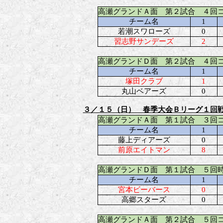
高瀬グランドＡ面 第２試合 ４回
チーム名
1
若潮スワローズ
0
習志野サンデーズ
2
高瀬グランドＤ面 第２試合 ４回
チーム名
1
塚田クラブ
1
丸山ベアーズ
0
３／１５（日） 春季大会Ｂリーグ１回
高瀬グランドＡ面 第１試合 ３回
チーム名
1
藤上ディアーズ
0
前原エイトマン
8
高瀬グランドＤ面 第１試合 ５回
チーム名
1
宮本ビーバース
0
高郷スターズ
0
高瀬グランドＡ面 第２試合 ５回