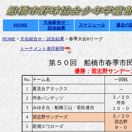
大会組合せ・
HOME
スケジュール
過去の
試合結果
HOME
>
大会組合せ・試合結果
> 春季大会Bリーグ
トーナメント表印刷用
第５０回 船橋市春季市
優勝：習志野サンデー
No.
チーム名
一回戦
1
夏見台アタックス
→
３／２０
2
坪井バンデッツ
坪井
3
みゆき台・船橋三山・若松連合
１０－０
３／２０
4
習志野サンデーズ
習志野
5
若潮スワローズ
９－０