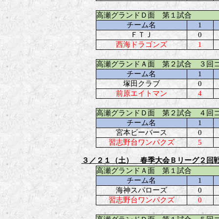
高瀬グランドＤ面 第１試合
チーム名
1
ＦＴＪ
0
西海ドラゴンズ
1
高瀬グランドＡ面 第２試合 ３回
チーム名
1
塚田クラブ
0
前原エイトマン
4
高瀬グランドＤ面 第２試合 ４回
チーム名
1
宮本ビーバース
0
習志野台ワンパクズ
5
３／２１（土） 春季大会Ｂリーグ２回
高瀬グランドＡ面 第１試合
チーム名
1
海神スパローズ
0
習志野台ワンパクズ
0