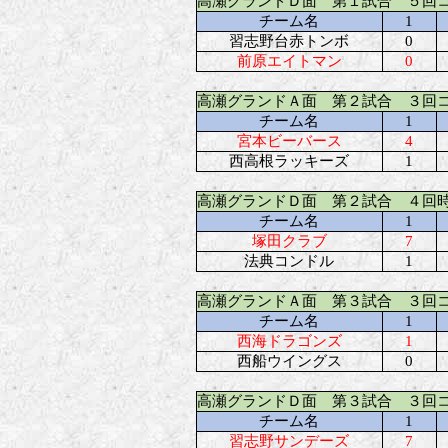
高瀬グランドＤ面 第１試合 ５回
チーム名
1
習志野台赤トンボ
0
前原エイトマン
0
高瀬グランドＡ面 第２試合 ３回
チーム名
1
宮本ビーバース
4
西高根ラッキーズ
1
高瀬グランドＤ面 第２試合 ４回
チーム名
1
塚田クラブ
7
法典コンドル
1
高瀬グランドＡ面 第３試合 ３回
チーム名
1
西海ドラゴンズ
1
西船ウイングス
0
高瀬グランドＤ面 第３試合 ３回
チーム名
1
習志野サンデーズ
7